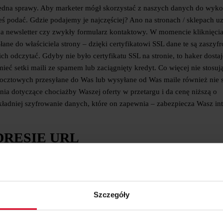
sedna sprawy. Aby marketer mógł skorzystać z naszych danych do wyk
eś podać. Gdzie podajemy je najczęściej? Ano na stronach / sklepach u
na newsletter czy zwykły formularz kontaktowy. W momencie kliknięcia
ane do właściciela strony – dzięki certyfikatowi SSL dane te są zaszyf
ich odczytać. Gdyby nie było certyfikatu SSL na stronie, to haker dostaj
mieć setki maili ze spamem lub zaciągnięty kredyt. Co więcej nie stosuj
ocztowych przesyłane do Was lub wysyłane od Was maile również nie 
ia dotyczące chociażby Waszej oferty w przetargu i da cenę niższą o
ładniej szyfrowanie danych, które on zapewnia – zabezpiecza Wasz int
DRESIE URL
e, po co się go stosuje, ale wie że, żeby strona była bezpieczna musi m
ielona kłódka informuje nas, że strona jest zabezpieczona certyfikatem
ące certyfikatu SSL, do kiedy jest ważny, kto go wystawił, na kogo je
Szczegóły
e banku i logując się na konto sprawdzajcie dokładnie adres URL oraz 
zypadków łudząco podobnych stron banków, gdzie w adresie www w sło
zyć, ale certyfikat SSL jest już wystawiony na coś zupełnie innego niż