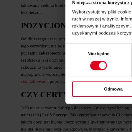
Niniejsza strona korzysta z
tak zwana zielona kłódka pozwala Wam na zatrzymanie specyf
Wykorzystujemy pliki cookie 
bezpieczna.
ruch w naszej witrynie. Inf
POZYCJONOWANIE, A CER
reklamowym i analitycznym. 
uzyskanymi podczas korzysta
Od dłuższego czasu otrzymujemy informacje o tym, że strony
tego certyfikatu nie posiadają. Ciężko jest mi to dokładnie
Wybór
początku zabezpieczone certyfikatem SSL. Agencje, z który
Niezbędne
zgody
feedbacku jaki otrzymujemy, strony po tym zabiegu na pewn
szkodzi, to warto mieć, nawet ze względu na inne powody – a
niepoprawne wdrożenie spowoduje, że stracicie, a nie zyskac
skontaktować
i poprosić o wdrożenie certyfikatu SSL na Wasz
Odmowa
CZY CERTYFIKAT SSL MU
Jeśli masz serwer u dobrego dostawcy – my oczywiście pole
najczęściej Let’S Encrypt. Taki certyfikat zapewnia Ci och
takich opcji jest kwota ubezpieczenia gwarantowanego prze
nie ma. Kolejną opcją dodatkową są informacje zawarte w st