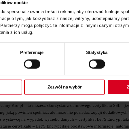
 plików cookie
icznej grupy klientów na Waszej stronie na dłużej, bo wiedzą, że stro
do spersonalizowania treści i reklam, aby oferować funkcje sp
ormacje o tym, jak korzystasz z naszej witryny, udostępniamy p
TYFIKAT SSL
Partnerzy mogą połączyć te informacje z innymi danymi otrzym
nia z ich usług.
 z certyfikatami SSL są lepiej oceniane przez algorytm Google od stro
 zweryfikować, gdyż wszystkie strony, które oddaję w naszej agencji są
mi współpracujemy zlecają nam wdrożenia certyfikatów SSL u ich klien
Preferencje
Statystyka
o nie tracą, a czasami zyskują w wynikach. Tutaj krótkie podsumowanie
le pamiętajcie, jeśli wdrażacie certyfikat SSL, to zróbcie to prawidłow
ie. Jeśli macie wątpliwości, czy sobie poradzicie, zawsze możecie się 
ej stronie lub sklepie.
Zezwól na wybór
Z
SI BYĆ DODATKOWYM KOSZTEM
camy Kru.pl – to możesz skorzystać z darmowego certyfikatu SSL – jes
ronę, jaką powinien spełniać, ale może nie posiadać „opcji dodatkowych”
z wystawcę na wypadek wycieku danych – certyfikat Let’S Encrypt taki
atusie certyfikatu – Let’S Encrypt daje podstawowe informacje, natomi