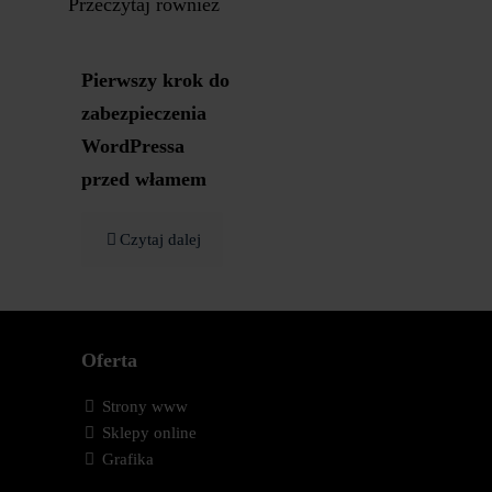
Przeczytaj również
Pierwszy krok do
zabezpieczenia
WordPressa
przed włamem
Czytaj dalej
Oferta
Strony www
Sklepy online
Grafika