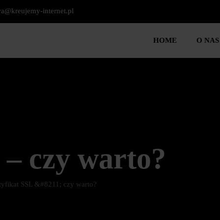
a@kreujemy-internet.pl
HOME
O NAS
 – czy warto?
tyfikat SSL &#8211; czy warto?