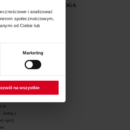
PARTNER BLOGA
na jest
ołecznościowe i analizować
artnerom społecznościowym,
anymi od Ciebie lub
n, które
 od samego
tów i z
Marketing
, jeśli nie
o, bo
z nami
ezwól na wszystkie
?
t to
. Jedną z
ej opcji
ast