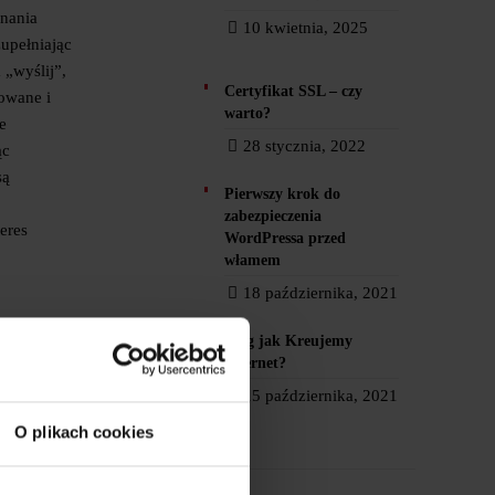
onania
10 kwietnia, 2025
zupełniając
 „wyślij”,
Certyfikat SSL – czy
rowane i
warto?
e
28 stycznia, 2022
ąc
są
Pierwszy krok do
zabezpieczenia
eres
WordPressa przed
włamem
18 października, 2021
Blog jak Kreujemy
ieć
Internet?
 SSL.
15 października, 2021
st
O plikach cookies
informacje,
wie mbank
 mbank. Ta