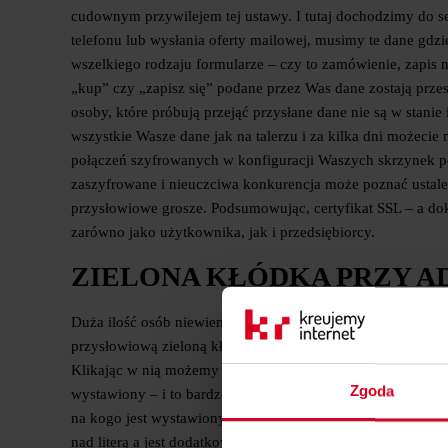
cudownym przywilejem tej ustawy. I tutaj dochodzimy do 
telefonu lub wysłania oferty mailowej, musimy te dane gdzi
wszelkiego rodzaju formularze – czy to zamówienie, zapis 
„kup” czy „zapisz się” podane przez Was dane zostają przesł
osoby, które próbują przejąć przysłane dane nie są w stanie 
wszystkie Wasze dane jak na talerzu i za kilka dni możecie 
połączeń szyfrowanych w konfiguracji Waszych skrzynek p
zaszyfrowane i nieuczciwa konkurencja może poznać ustalen
przysłowiowe grosze. Podsumowując, certyfikat SSL – a dok
zarówno jako użytkownika, jak i przedsiębiorcy.
ZIELONA KŁÓDKA PRZY A
Duża ilość osób niewiem czym jest certyfikat SSL, co on daj
przysłowiową zieloną kłódkę przy adresie URL. Właśnie ta z
Klikając w nią możemy również poznać dokładne dane dotycz
Zgoda
wystawiony – i to bardzo ważna informacja, będąc na stroni
na kogo jest wystawiony certyfikat SSL – mamy sporo pr
nad literą a jest dodatkowa kropeczka – którą można przeoc