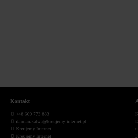
Kontakt
+48 609 773 883
K
damian.kalwa@kreujemy-internet.pl
D
Kreujemy Internet
u
Kreujemy Internet
3