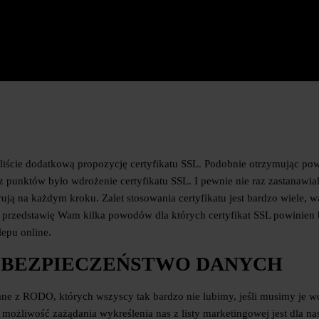
aliście dodatkową propozycję certyfikatu SSL. Podobnie otrzymując po
 punktów było wdrożenie certyfikatu SSL. I pewnie nie raz zastanawiali
erują na każdym kroku. Zalet stosowania certyfikatu jest bardzo wiele, 
j przedstawię Wam kilka powodów dla których certyfikat SSL powinien
epu online.
 I BEZPIECZEŃSTWO DANYCH
ane z RODO, których wszyscy tak bardzo nie lubimy, jeśli musimy je w
 to możliwość zażądania wykreślenia nas z listy marketingowej jest dla na