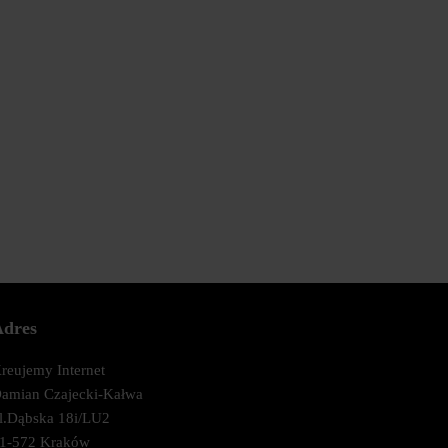
Adres
reujemy Internet
amian Czajecki-Kałwa
l.Dąbska 18i/LU2
1-572 Kraków