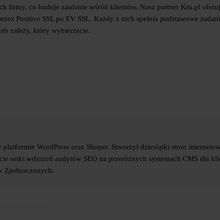
ch firmy, co buduje zaufanie wśród klientów. Nasz partner Kru.pl oferu
zez Positive SSL po EV SSL. Każdy z nich spełnia podstawowe zadani
eb zależy, który wybierzecie.
w platformie WordPress oraz Shoper. Stworzył dziesiątki stron interneto
ncie setki wdrożeń audytów SEO na przeróżnych systemach CMS dla kl
ów Zjednoczonych.