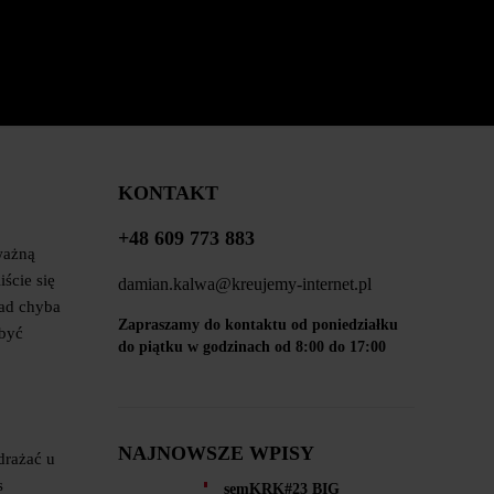
KONTAKT
+48 609 773 883
ważną
ście się
damian.kalwa@kreujemy-internet.pl
wad chyba
Zapraszamy do kontaktu od poniedziałku
 być
do piątku w godzinach od 8:00 do 17:00
NAJNOWSZE WPISY
drażać u
s
semKRK#23 BIG