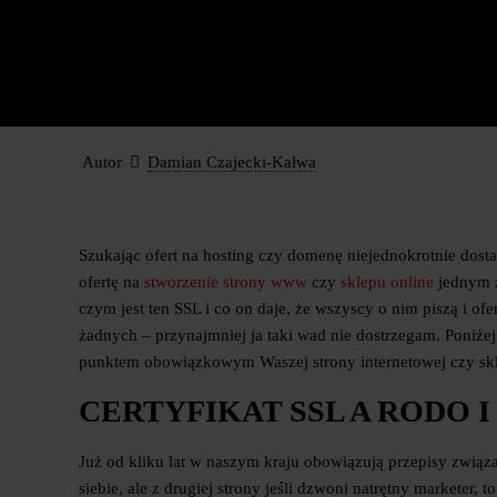
Autor
Damian Czajecki-Kałwa
Szukając ofert na hosting czy domenę niejednokrotnie dost
ofertę na
stworzenie strony www
czy
sklepu online
jednym z
czym jest ten SSL i co on daje, że wszyscy o nim piszą i of
żadnych – przynajmniej ja taki wad nie dostrzegam. Poniże
punktem obowiązkowym Waszej strony internetowej czy skl
CERTYFIKAT SSL A RODO
Już od kliku lat w naszym kraju obowiązują przepisy związ
siebie, ale z drugiej strony jeśli dzwoni natrętny marketer,