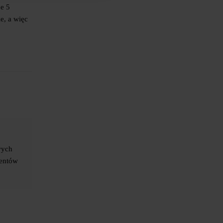
je 5
e, a więc
wych
ientów